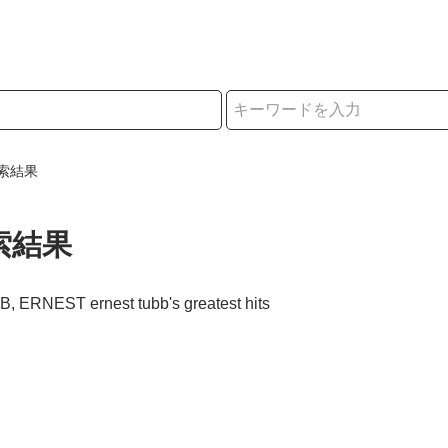
択
索結果
索結果
, ERNEST ernest tubb's greatest hits