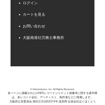
ログイン
カートを見る
お問い合わせ
大阪南港社労務士事務所
© Hokuhokutou, Inc. All Rights Reserved.
各ページに掲載されたLP/EPレコードジャケット画像等に関する著作権
は、各レコード会社、アーティスト、制作者などに帰属します。
大阪府公安委員会 第621151803374号 道具商 合資会社ほくほくとう