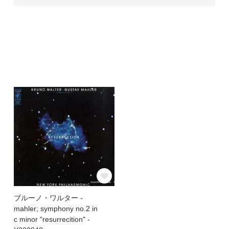
ブルーノ・ワルター -
mahler; symphony no.2 in
c minor "resurrecition" -