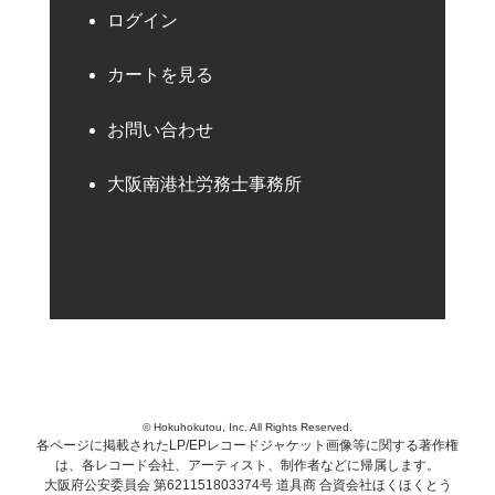
ログイン
カートを見る
お問い合わせ
大阪南港社労務士事務所
© Hokuhokutou, Inc. All Rights Reserved.
各ページに掲載されたLP/EPレコードジャケット画像等に関する著作権
は、各レコード会社、アーティスト、制作者などに帰属します。
大阪府公安委員会 第621151803374号 道具商 合資会社ほくほくとう