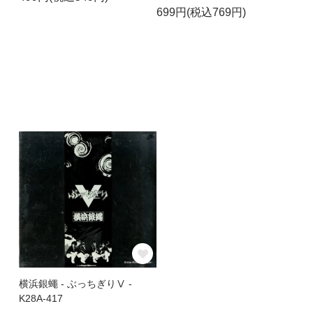
699円(税込769円)
横浜銀蠅 - ぶっちぎりⅤ -
K28A-417