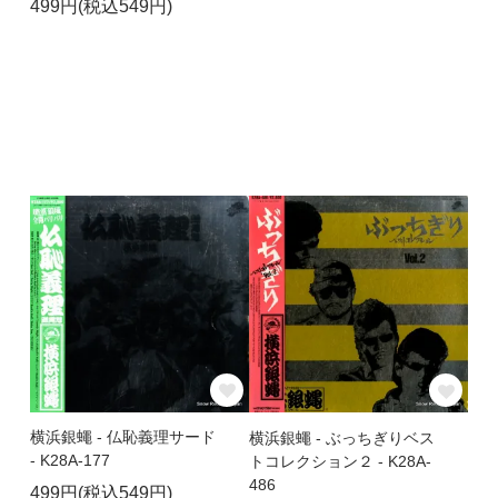
499円(税込549円)
横浜銀蠅 - 仏恥義理サード
横浜銀蠅 - ぶっちぎりベス
- K28A-177
トコレクション２ - K28A-
486
499円(税込549円)