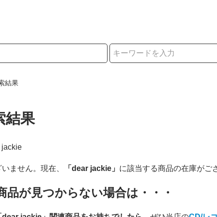
択
索結果
索結果
 jackie
ざいません。現在、
「dear jackie」
に該当する商品の在庫がご
商品が見つからない場合は・・・
「dear jackie」関連商品をお持ちでしたら
、ぜひ当店の
CD/レ