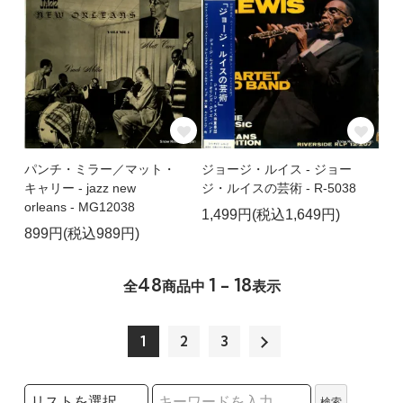
パンチ・ミラー／マット・
ジョージ・ルイス - ジョー
キャリー - jazz new
ジ・ルイスの芸術 - R-5038
orleans - MG12038
1,499円(税込1,649円)
899円(税込989円)
48
1 - 18
全
商品中
表示
1
2
3
検索リストの選択
検索