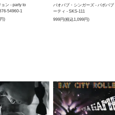
- party to
バオバブ・シンガーズ - バボバブ
876-54960-1
ーティ - SKS-111
円)
999円(税込1,099円)