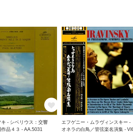
キ - シベリウス：交響
エフゲニー・ムラヴィンスキー - 
４３ - AA.5031
オネラの白鳥／管弦楽名演集 - VIC