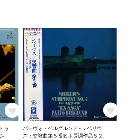
パーヴォ・ベルグルンド - シベリウ
トゥ
ス：交響曲第５番変ホ長調作品８２、
-