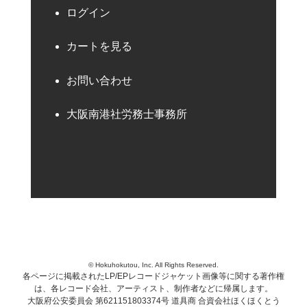
ログイン
カートを見る
お問い合わせ
大阪南港社労務士事務所
© Hokuhokutou, Inc. All Rights Reserved.
各ページに掲載されたLP/EPレコードジャケット画像等に関する著作権
は、各レコード会社、アーティスト、制作者などに帰属します。
大阪府公安委員会 第621151803374号 道具商 合資会社ほくほくとう