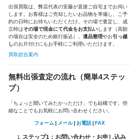
出張買取は、弊店代表の安藤が直接ご自宅までお伺い
します。お客様はご売却したいお品物を準備し、ご予
約の日時にお待ちいただくだけ。その場で査定し、成
立時は
その場で現金にて代金をお支払い
します（高額
の場合は安全のため銀行振込）。
遺品整理
やお
引っ越
し
のお片付けにもお手軽にご利用いただけます。
買取総合案内
無料出張査定の流れ（簡単4ステッ
プ）
「ちょっと聞いてみたかっただけ」でも結構です。些
細なことでもお気軽にお問い合わせください。
フォーム
|
メール
|
お電話
|
FAX
ステップ1：お問い合わせ・お申し込み