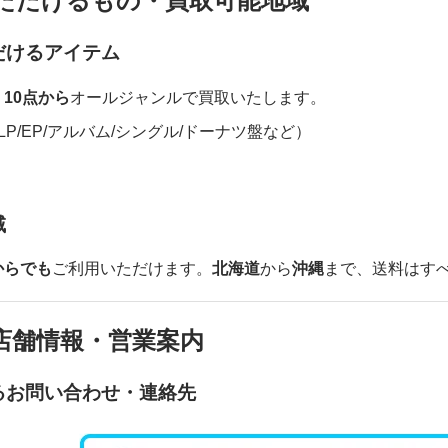
ただけるもの・買取可能地域
だけるアイテム
、
10点から
オールジャンルで買取いたします。
LP/EP/アルバム/シングル/ドーナツ盤など）
域
からでも
ご利用いただけます。
北海道
から
沖縄
まで、送料はす
店舗情報・営業案内
るお問い合わせ・連絡先