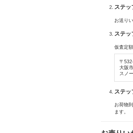
ステッ
お送り
ステッ
仮査定
〒532
大阪市
スノー
ステッ
お荷物
ます。