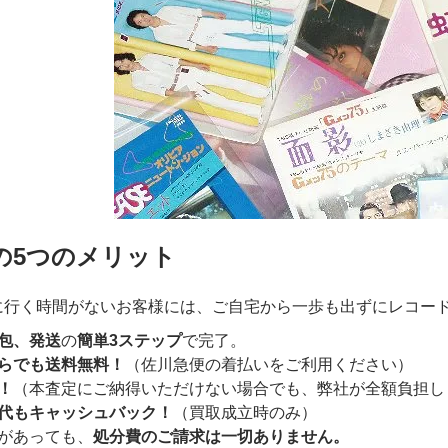
の5つのメリット
に行く時間がないお客様には、ご自宅から一歩も出ずにレコー
包、発送
の
簡単3ステップ
で完了。
らでも送料無料！
（佐川急便の着払いをご利用ください）
！
（本査定にご納得いただけない場合でも、弊社が全額負担し
代もキャッシュバック！
（買取成立時のみ）
があっても、
処分費のご請求は一切ありません。