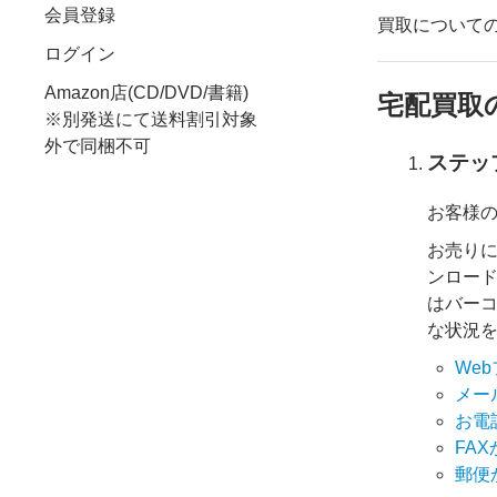
会員登録
買取について
ログイン
Amazon店(CD/DVD/書籍)
宅配買取
※別発送にて送料割引対象
外で同梱不可
ステッ
お客様
お売り
ンロード
はバーコ
な状況
We
メー
お電
FA
郵便