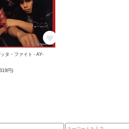
ッタ・ファイト - AY-
319円)
択