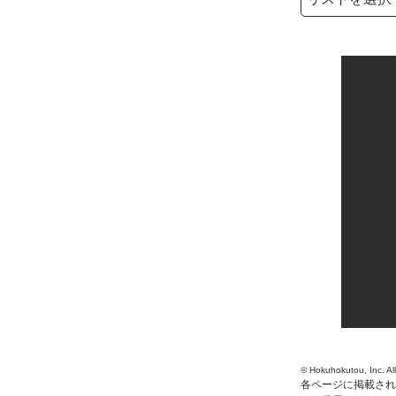
検索キーワード
© Hokuhokutou, Inc. Al
各ページに掲載され