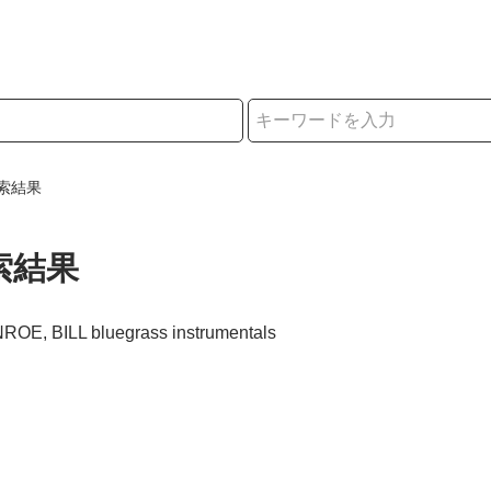
択
索結果
索結果
ROE, BILL bluegrass instrumentals