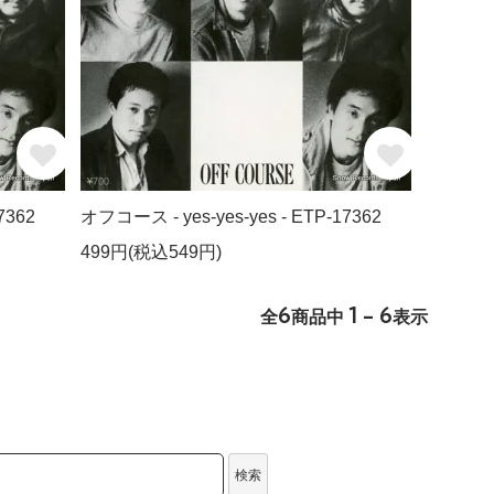
7362
オフコース - yes-yes-yes - ETP-17362
499円(税込549円)
6
1 - 6
全
商品中
表示
検索