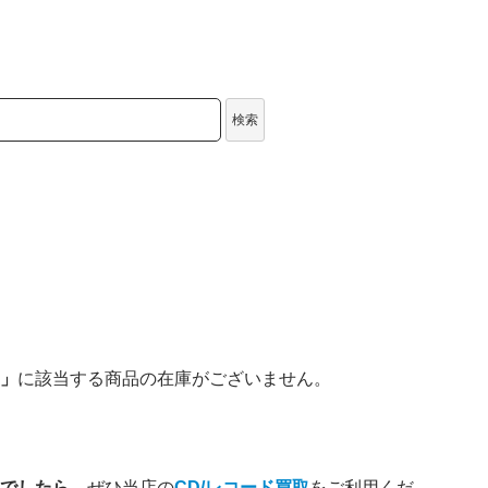
検索
u」
に該当する商品の在庫がございません。
持ちでしたら
、ぜひ当店の
CD/レコード買取
をご利用くだ