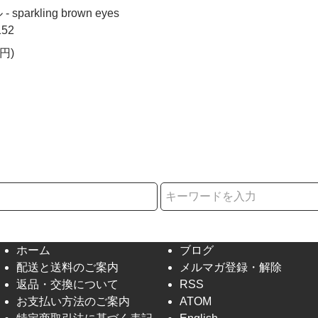
parkling brown eyes
152
円)
択
ホーム
ブログ
配送と送料のご案内
メルマガ登録・解除
返品・交換について
RSS
お支払い方法のご案内
ATOM