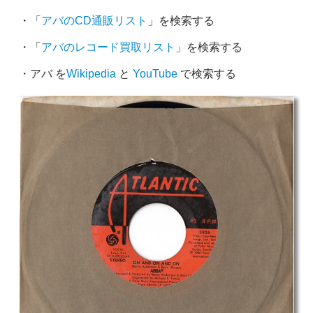
・「
アバのCD通販リスト
」を検索する
・「
アバのレコード買取リスト
」を検索する
・アバ を
Wikipedia
と
YouTube
で検索する