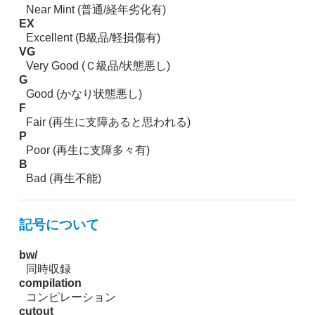
Near Mint (普通/経年劣化有)
EX
Excellent (B級品/軽損傷有)
VG
Very Good (Ｃ級品/状態悪し)
G
Good (かなり状態悪し)
F
Fair (再生に支障あると思われる)
P
Poor (再生に支障多々有)
B
Bad (再生不能)
記号について
bw/
同時収録
compilation
コンピレーション
cutout