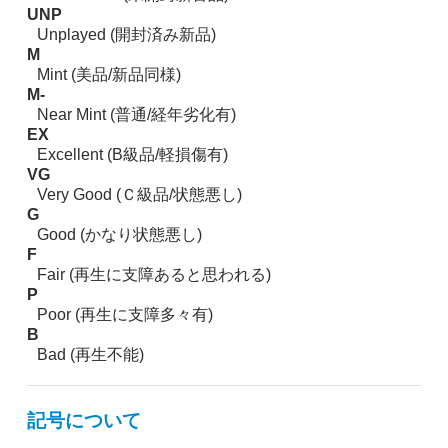
UNP
Unplayed (開封済み新品)
M
Mint (美品/新品同様)
M-
Near Mint (普通/経年劣化有)
EX
Excellent (B級品/軽損傷有)
VG
Very Good (Ｃ級品/状態悪し)
G
Good (かなり状態悪し)
F
Fair (再生に支障あると思われる)
P
Poor (再生に支障多々有)
B
Bad (再生不能)
記号について