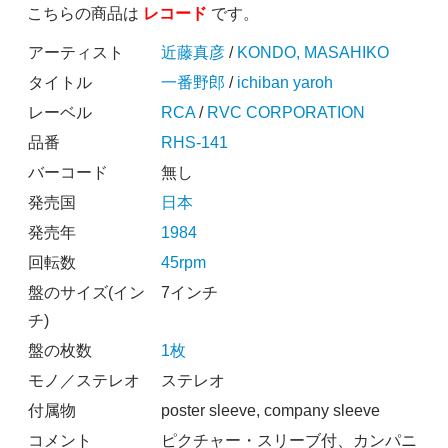
こちらの商品は
レコード
です。
アーティスト
近藤真彦
/
KONDO, MASAHIKO
タイトル
一番野郎
/
ichiban yaroh
レーベル
RCA
/
RVC CORPORATION
品番
RHS-141
バーコード
無し
発売国
日本
発売年
1984
回転数
45rpm
盤のサイズ(イン
7インチ
チ)
盤の枚数
1枚
モノ／ステレオ
ステレオ
付属物
poster sleeve, company sleeve
コメント
ピクチャー・スリーブ付、カンパニ