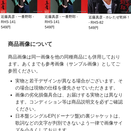
近藤真彦 - 一番野郎 -
近藤真彦 - 一番野郎 -
近藤真彦 - ホレたぜ乾杯！
RHS-141
RHS-141
- RHS-82
549円
549円
549円
ご購入前の注意事項
商品画像について
商品画像は同一画像を他の同種商品にも併用しており
ます。あくまでも参考画像（サンプル画像）としてご
参照ください。
実物と若干デザインが異なる場合がございます。そ
の場合は現物の仕様を優先させていただきます。
画像の劣化損傷具合は、お届けする実物とは異なり
ます。コンディション等は商品説明文を必ずご確認
ください。
日本盤シングルEP(ドーナツ盤)の裏ジャケットは、
歌詞などの文字が判別できないよう一律で画像サイ
ズを小さくしております。