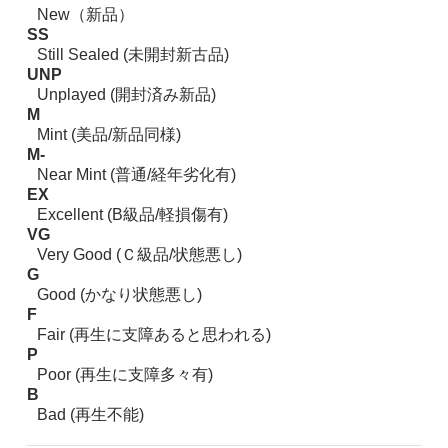
New（新品）
SS
Still Sealed (未開封新古品)
UNP
Unplayed (開封済み新品)
M
Mint (美品/新品同様)
M-
Near Mint (普通/経年劣化有)
EX
Excellent (B級品/軽損傷有)
VG
Very Good (Ｃ級品/状態悪し)
G
Good (かなり状態悪し)
F
Fair (再生に支障あると思われる)
P
Poor (再生に支障多々有)
B
Bad (再生不能)