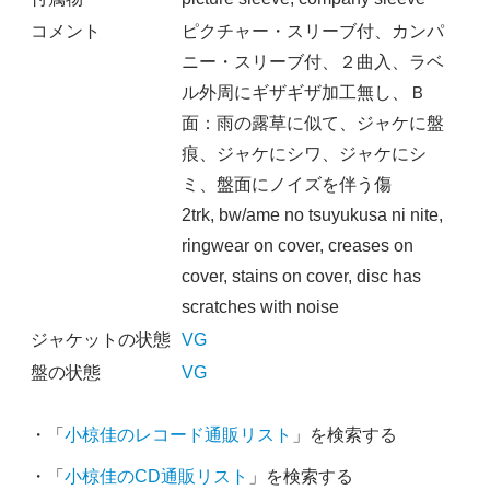
コメント
ピクチャー・スリーブ付、カンパ
ニー・スリーブ付、２曲入、ラベ
ル外周にギザギザ加工無し、Ｂ
面：雨の露草に似て、ジャケに盤
痕、ジャケにシワ、ジャケにシ
ミ、盤面にノイズを伴う傷
2trk, bw/ame no tsuyukusa ni nite,
ringwear on cover, creases on
cover, stains on cover, disc has
scratches with noise
ジャケットの状態
VG
盤の状態
VG
・「
小椋佳のレコード通販リスト
」を検索する
・「
小椋佳のCD通販リスト
」を検索する