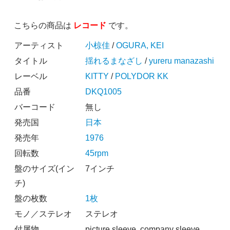
こちらの商品は
レコード
です。
アーティスト
小椋佳
/
OGURA, KEI
タイトル
揺れるまなざし
/
yureru manazashi
レーベル
KITTY
/
POLYDOR KK
品番
DKQ1005
バーコード
無し
発売国
日本
発売年
1976
回転数
45rpm
盤のサイズ(イン
7インチ
チ)
盤の枚数
1枚
モノ／ステレオ
ステレオ
付属物
picture sleeve, company sleeve