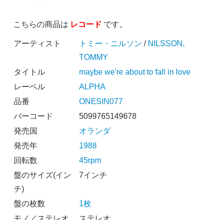
こちらの商品は
レコード
です。
アーティスト
トミー・ニルソン
/
NILSSON,
TOMMY
タイトル
maybe we're about to fall in love
レーベル
ALPHA
品番
ONESIN077
バーコード
5099765149678
発売国
オランダ
発売年
1988
回転数
45rpm
盤のサイズ(イン
7インチ
チ)
盤の枚数
1枚
モノ／ステレオ
ステレオ