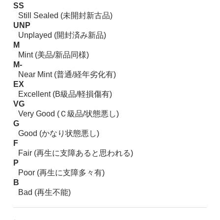
SS
Still Sealed (未開封新古品)
UNP
Unplayed (開封済み新品)
M
Mint (美品/新品同様)
M-
Near Mint (普通/経年劣化有)
EX
Excellent (B級品/軽損傷有)
VG
Very Good (Ｃ級品/状態悪し)
G
Good (かなり状態悪し)
F
Fair (再生に支障あると思われる)
P
Poor (再生に支障多々有)
B
Bad (再生不能)