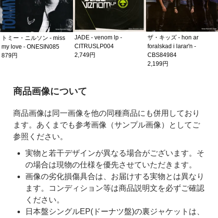
JADE - venom lp -
ザ・キッズ - hon ar
トミー・ニルソン - miss
CITRUSLP004
foralskad i larar'n -
my love - ONESIN085
2,749円
CBS84984
879円
2,199円
ご購入前の注意事項
商品画像について
商品画像は同一画像を他の同種商品にも併用しており
ます。あくまでも参考画像（サンプル画像）としてご
参照ください。
実物と若干デザインが異なる場合がございます。そ
の場合は現物の仕様を優先させていただきます。
画像の劣化損傷具合は、お届けする実物とは異なり
ます。コンディション等は商品説明文を必ずご確認
ください。
日本盤シングルEP(ドーナツ盤)の裏ジャケットは、