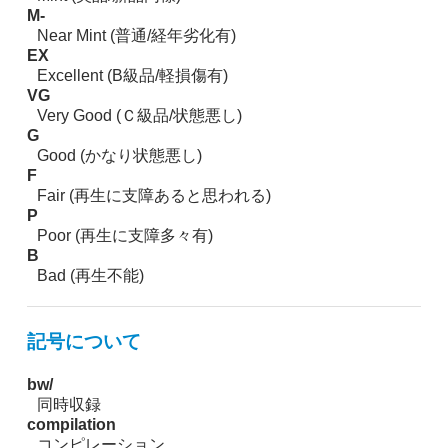
M-
Near Mint (普通/経年劣化有)
EX
Excellent (B級品/軽損傷有)
VG
Very Good (Ｃ級品/状態悪し)
G
Good (かなり状態悪し)
F
Fair (再生に支障あると思われる)
P
Poor (再生に支障多々有)
B
Bad (再生不能)
記号について
bw/
同時収録
compilation
コンピレーション