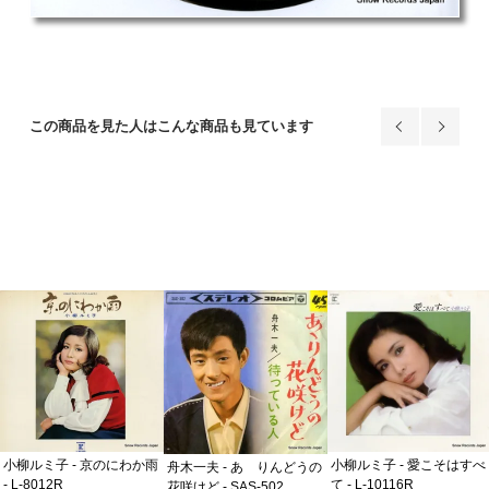
この商品を見た人はこんな商品も見ています
小柳ルミ子 - 京のにわか雨
小柳ルミ子 - 愛こそはすべ
舟木一夫 - あゝりんどうの
- L-8012R
て - L-10116R
花咲けど - SAS-502