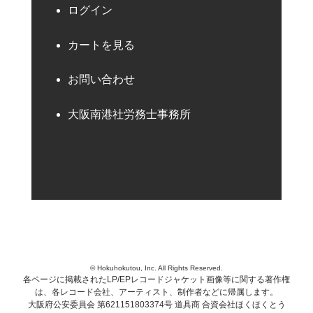
ログイン
カートを見る
お問い合わせ
大阪南港社労務士事務所
© Hokuhokutou, Inc. All Rights Reserved.
各ページに掲載されたLP/EPレコードジャケット画像等に関する著作権
は、各レコード会社、アーティスト、制作者などに帰属します。
大阪府公安委員会 第621151803374号 道具商 合資会社ほくほくとう