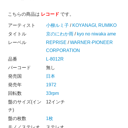
こちらの商品は
レコード
です。
アーティスト
小柳ルミ子
/
KOYANAGI, RUMIKO
タイトル
京のにわか雨
/
kyo no niwaka ame
レーベル
REPRISE
/
WARNER-PIONEER
CORPORATION
品番
L-8012R
バーコード
無し
発売国
日本
発売年
1972
回転数
33rpm
盤のサイズ(イン
12インチ
チ)
盤の枚数
1枚
モノ／ステレオ
ステレオ