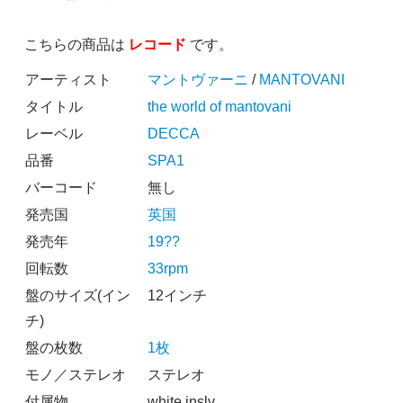
こちらの商品は
レコード
です。
アーティスト
マントヴァーニ
/
MANTOVANI
タイトル
the world of mantovani
レーベル
DECCA
品番
SPA1
バーコード
無し
発売国
英国
発売年
19??
回転数
33rpm
盤のサイズ(イン
12インチ
チ)
盤の枚数
1枚
モノ／ステレオ
ステレオ
付属物
white inslv