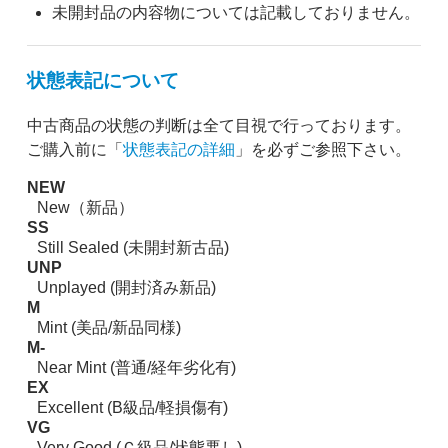
未開封品の内容物については記載しておりません。
状態表記について
中古商品の状態の判断は全て目視で行っております。
ご購入前に「
状態表記の詳細
」を必ずご参照下さい。
NEW
New（新品）
SS
Still Sealed (未開封新古品)
UNP
Unplayed (開封済み新品)
M
Mint (美品/新品同様)
M-
Near Mint (普通/経年劣化有)
EX
Excellent (B級品/軽損傷有)
VG
Very Good (Ｃ級品/状態悪し)