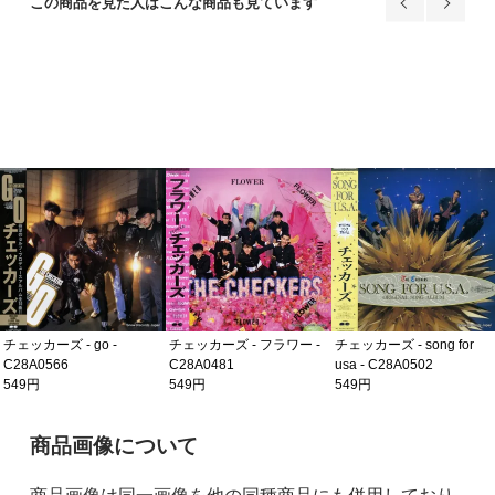
この商品を見た人はこんな商品も見ています
チェッカーズ - go -
チェッカーズ - フラワー -
チェッカーズ - song for
C28A0566
C28A0481
usa - C28A0502
549円
549円
549円
ご購入前の注意事項
商品画像について