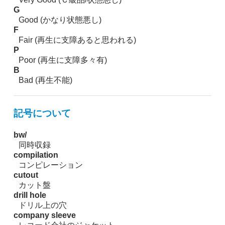
G
Good (かなり状態悪し)
F
Fair (再生に支障あると思われる)
P
Poor (再生に支障多々有)
B
Bad (再生不能)
記号について
bw/
同時収録
compilation
コンピレーション
cutout
カット盤
drill hole
ドリル上の穴
company sleeve