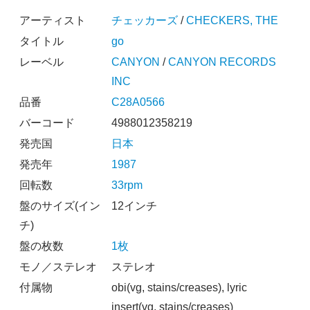
アーティスト
チェッカーズ
/
CHECKERS, THE
タイトル
go
レーベル
CANYON
/
CANYON RECORDS
INC
品番
C28A0566
バーコード
4988012358219
発売国
日本
発売年
1987
回転数
33rpm
盤のサイズ(イン
12インチ
チ)
盤の枚数
1枚
モノ／ステレオ
ステレオ
付属物
obi(vg, stains/creases), lyric
insert(vg, stains/creases)