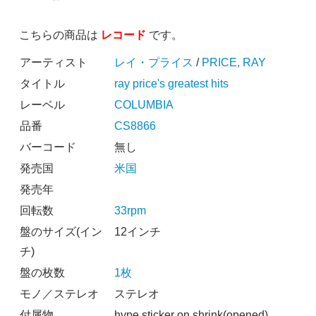
こちらの商品は
レコード
です。
アーティスト
レイ・プライス
/
PRICE, RAY
タイトル
ray price's greatest hits
レーベル
COLUMBIA
品番
CS8866
バーコード
無し
発売国
米国
発売年
回転数
33rpm
盤のサイズ(イン
12インチ
チ)
盤の枚数
1枚
モノ／ステレオ
ステレオ
付属物
hype sticker on shrink(opened)