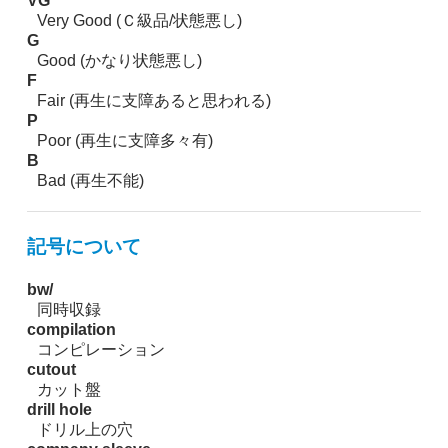
VG
Very Good (Ｃ級品/状態悪し)
G
Good (かなり状態悪し)
F
Fair (再生に支障あると思われる)
P
Poor (再生に支障多々有)
B
Bad (再生不能)
記号について
bw/
同時収録
compilation
コンピレーション
cutout
カット盤
drill hole
ドリル上の穴