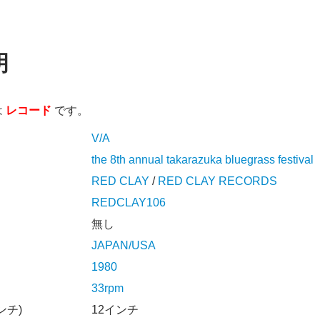
明
は
レコード
です。
V/A
the 8th annual takarazuka bluegrass festival
RED CLAY
/
RED CLAY RECORDS
REDCLAY106
無し
JAPAN/USA
1980
33rpm
ンチ)
12インチ