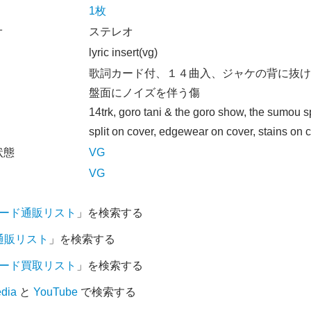
1枚
オ
ステレオ
lyric insert(vg)
歌詞カード付、１４曲入、ジャケの背に抜け
盤面にノイズを伴う傷
14trk, goro tani & the goro show, the sumou sp
split on cover, edgewear on cover, stains on 
状態
VG
VG
コード通販リスト
」を検索する
D通販リスト
」を検索する
コード買取リスト
」を検索する
edia
と
YouTube
で検索する