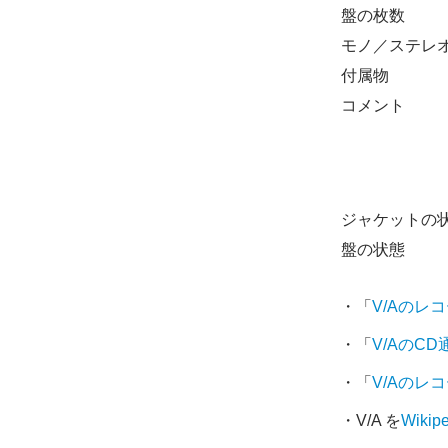
盤の枚数
モノ／ステレ
付属物
コメント
ジャケットの
盤の状態
・「
V/Aのレ
・「
V/AのC
・「
V/Aのレ
・V/A を
Wikip