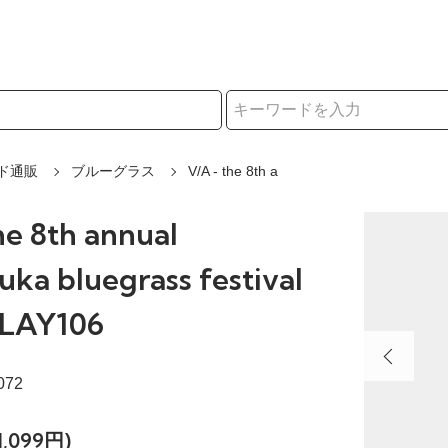
択
ド通販
ブルーグラス
V/A - the 8th a
he 8th annual
uka bluegrass festival
LAY106
072
,099円)