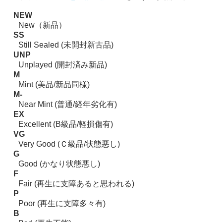
NEW
New（新品）
SS
Still Sealed (未開封新古品)
UNP
Unplayed (開封済み新品)
M
Mint (美品/新品同様)
M-
Near Mint (普通/経年劣化有)
EX
Excellent (B級品/軽損傷有)
VG
Very Good (Ｃ級品/状態悪し)
G
Good (かなり状態悪し)
F
Fair (再生に支障あると思われる)
P
Poor (再生に支障多々有)
B