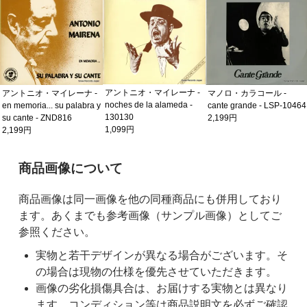
アントニオ・マイレーナ -
アントニオ・マイレーナ -
マノロ・カラコール -
noches de la alameda -
en memoria... su palabra y
cante grande - LSP-10464
130130
su cante - ZND816
2,199円
1,099円
2,199円
ご購入前の注意事項
商品画像について
商品画像は同一画像を他の同種商品にも併用しており
ます。あくまでも参考画像（サンプル画像）としてご
参照ください。
実物と若干デザインが異なる場合がございます。そ
の場合は現物の仕様を優先させていただきます。
画像の劣化損傷具合は、お届けする実物とは異なり
ます。コンディション等は商品説明文を必ずご確認