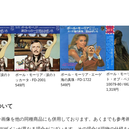
ポール・モーリ
ポール・モーリア - エーゲ
 涙のト
ポール・モーリア - 涙のト
ト・オブ・ベスト
海の真珠 - FD-1722
1
ッカータ - FD-2001
10079-80 / 6
549円
549円
1,319円
の注意事項
ついて
一画像を他の同種商品にも併用しております。あくまでも参考
デザインが異なる場合がございます。その場合は現物の仕様を