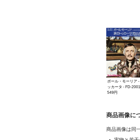
はみ
ポール・モーリア - 恋はみ
ずいろ - FD-1001
659円
ポール・モーリア - 涙のト
ポール・モーリア -
ッカータ - FD-2001
ッカータ - FD-200
549円
549円
ご購入前
商品画像に
商品画像は同
実物と若干