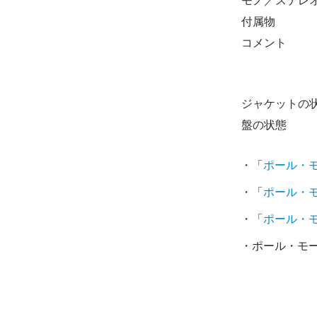
モノ／ステレ
付属物
コメント
ジャケットの
盤の状態
・「
ポール・
・「
ポール・
・「
ポール・
・ポール・モー