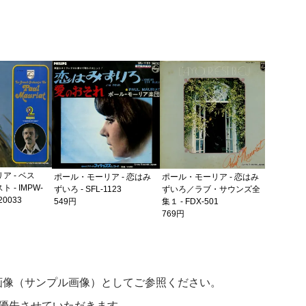
ポール・モ
ずいろ - F
549円
ア - ベス
ポール・モーリア - 恋はみ
ポール・モーリア - 恋はみ
 - IMPW-
ずいろ - SFL-1123
ずいろ／ラブ・サウンズ全
620033
549円
集１ - FDX-501
769円
画像（サンプル画像）としてご参照ください。
優先させていただきます。