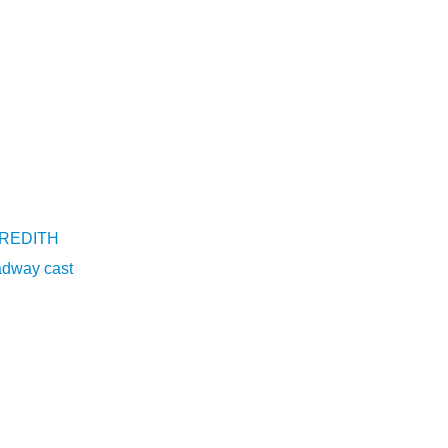
EREDITH
oadway cast