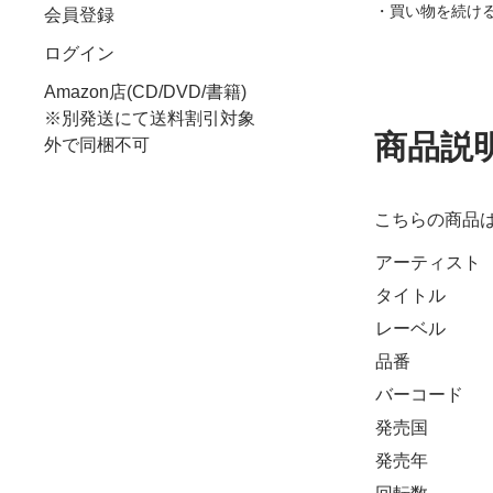
・買い物を続け
会員登録
ログイン
Amazon店(CD/DVD/書籍)
※別発送にて送料割引対象
商品説
外で同梱不可
こちらの商品
アーティスト
タイトル
レーベル
品番
バーコード
発売国
発売年