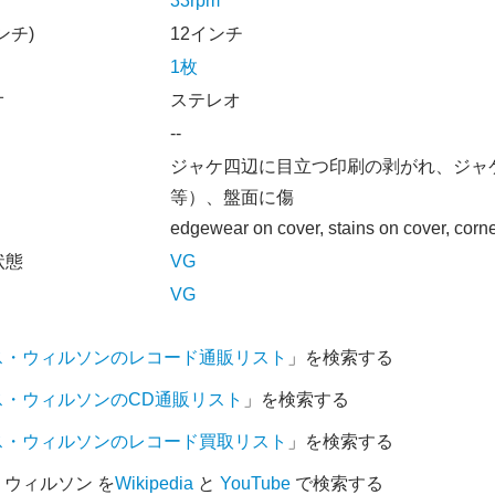
33rpm
ンチ)
12インチ
1枚
オ
ステレオ
--
ジャケ四辺に目立つ印刷の剥がれ、ジャ
等）、盤面に傷
edgewear on cover, stains on cover, corn
状態
VG
VG
ス・ウィルソンのレコード通販リスト
」を検索する
ス・ウィルソンのCD通販リスト
」を検索する
ス・ウィルソンのレコード買取リスト
」を検索する
ウィルソン を
Wikipedia
と
YouTube
で検索する