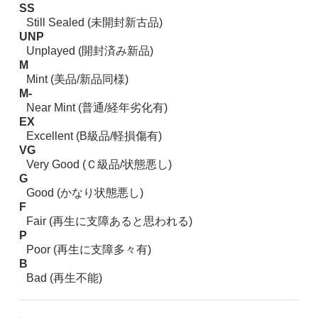
SS
Still Sealed (未開封新古品)
UNP
Unplayed (開封済み新品)
M
Mint (美品/新品同様)
M-
Near Mint (普通/経年劣化有)
EX
Excellent (B級品/軽損傷有)
VG
Very Good (Ｃ級品/状態悪し)
G
Good (かなり状態悪し)
F
Fair (再生に支障あると思われる)
P
Poor (再生に支障多々有)
B
Bad (再生不能)