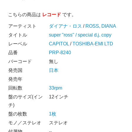
こちらの商品は
レコード
です。
アーティスト
ダイアナ・ロス
/
ROSS, DIANA
タイトル
super "ross" / special d.j. copy
レーベル
CAPITOL
/
TOSHIBA-EMI LTD
品番
PRP-8240
バーコード
無し
発売国
日本
発売年
回転数
33rpm
盤のサイズ(イン
12インチ
チ)
盤の枚数
1枚
モノ／ステレオ
ステレオ
付属物
--