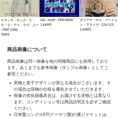
V/A - rock!! - PRP-8056
ダイアナ・ロス - イートゥ
サマンサ・サング - ラ・
1,649円
ン・アライヴ - S14-115
ラ・ラ・アイ・ラヴ・ユー
1,649円
- PRP-1050
769円
ご購入前の注意事項
商品画像について
商品画像は同一画像を他の同種商品にも併用しており
ます。あくまでも参考画像（サンプル画像）としてご
参照ください。
実物と若干デザインが異なる場合がございます。そ
の場合は現物の仕様を優先させていただきます。
画像の劣化損傷具合は、お届けする実物とは異なり
ます。コンディション等は商品説明文を必ずご確認
ください。
日本盤シングルEP(ドーナツ盤)の裏ジャケットは、