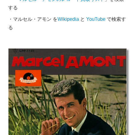
する
・マルセル・アモン を
Wikipedia
と
YouTube
で検索す
る