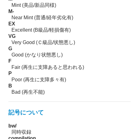
Mint (美品/新品同様)
M-
Near Mint (普通/経年劣化有)
EX
Excellent (B級品/軽損傷有)
VG
Very Good (Ｃ級品/状態悪し)
G
Good (かなり状態悪し)
F
Fair (再生に支障あると思われる)
P
Poor (再生に支障多々有)
B
Bad (再生不能)
記号について
bw/
同時収録
compilation