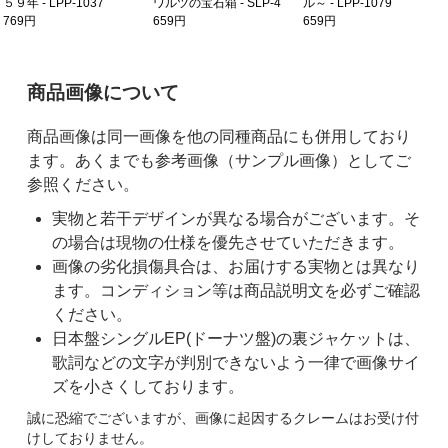
５９年 - LPP-1037
ワルツの宝石箱 - SLP-4
ル～ - LPP-1079
769円
659円
659円
ご購入前の注意事項
商品画像について
商品画像は同一画像を他の同種商品にも併用しており
ます。あくまでも参考画像（サンプル画像）としてご
参照ください。
実物と若干デザインが異なる場合がございます。そ
の場合は現物の仕様を優先させていただきます。
画像の劣化損傷具合は、お届けする実物とは異なり
ます。コンディション等は商品説明文を必ずご確認
ください。
日本盤シングルEP(ドーナツ盤)の裏ジャケットは、
歌詞などの文字が判別できないよう一律で画像サイ
ズを小さくしております。
誠に恐縮でございますが、画像に起因するクレームはお受け付
けしておりません。