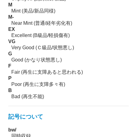
M
Mint (美品/新品同様)
M-
Near Mint (普通/経年劣化有)
EX
Excellent (B級品/軽損傷有)
VG
Very Good (Ｃ級品/状態悪し)
G
Good (かなり状態悪し)
F
Fair (再生に支障あると思われる)
P
Poor (再生に支障多々有)
B
Bad (再生不能)
記号について
bw/
同時収録