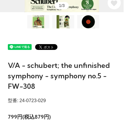
1/3
V/A - schubert; the unfinished
symphony - symphony no.5 -
FW-308
型番: 24-0723-029
799円(税込879円)