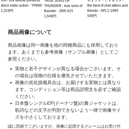
V/A - rick delisle presents:
チェット・アトキンス -
TRUE SONS OF
disco radio action - YP660
the best of chet atkins and
THUNDER - true sons of
1,319円
friends - APL1-1985
thunder - JRR-015
549円
1,649円
ご購入前の注意事項
商品画像について
商品画像は同一画像を他の同種商品にも併用しており
ます。あくまでも参考画像（サンプル画像）としてご
参照ください。
実物と若干デザインが異なる場合がございます。そ
の場合は現物の仕様を優先させていただきます。
画像の劣化損傷具合は、お届けする実物とは異なり
ます。コンディション等は商品説明文を必ずご確認
ください。
日本盤シングルEP(ドーナツ盤)の裏ジャケットは、
歌詞などの文字が判別できないよう一律で画像サイ
ズを小さくしております。
誠に恐縮でございますが、画像に起因するクレームはお受け付