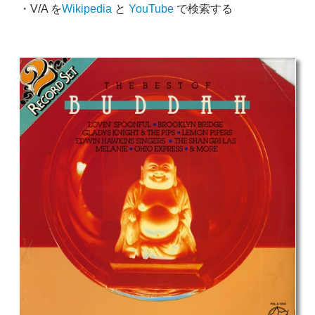
・V/A を
Wikipedia
と
YouTube
で検索する