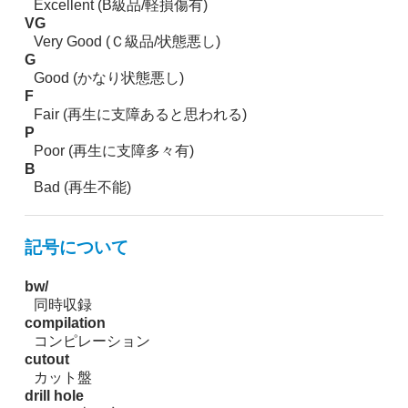
Excellent (B級品/軽損傷有)
VG
Very Good (Ｃ級品/状態悪し)
G
Good (かなり状態悪し)
F
Fair (再生に支障あると思われる)
P
Poor (再生に支障多々有)
B
Bad (再生不能)
記号について
bw/
同時収録
compilation
コンピレーション
cutout
カット盤
drill hole