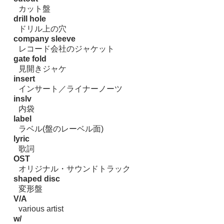
カット盤
drill hole
ドリル上の穴
company sleeve
レコード会社のジャケット
gate fold
見開きジャケ
insert
インサート／ライナーノーツ
inslv
内袋
label
ラベル(盤のレーベル面)
lyric
歌詞
OST
オリジナル・サウンドトラック
shaped disc
変形盤
V/A
various artist
w/