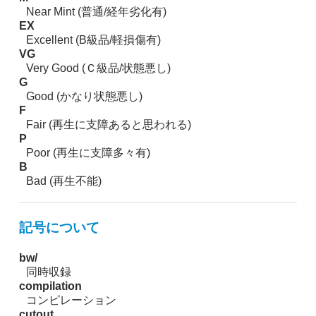
Near Mint (普通/経年劣化有)
EX
Excellent (B級品/軽損傷有)
VG
Very Good (Ｃ級品/状態悪し)
G
Good (かなり状態悪し)
F
Fair (再生に支障あると思われる)
P
Poor (再生に支障多々有)
B
Bad (再生不能)
記号について
bw/
同時収録
compilation
コンピレーション
cutout