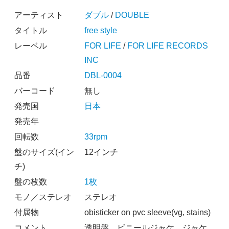
アーティスト
ダブル
/
DOUBLE
タイトル
free style
レーベル
FOR LIFE
/
FOR LIFE RECORDS
INC
品番
DBL-0004
バーコード
無し
発売国
日本
発売年
回転数
33rpm
盤のサイズ(イン
12インチ
チ)
盤の枚数
1枚
モノ／ステレオ
ステレオ
付属物
obisticker on pvc sleeve(vg, stains)
コメント
透明盤、ビニールジャケ、ジャケ