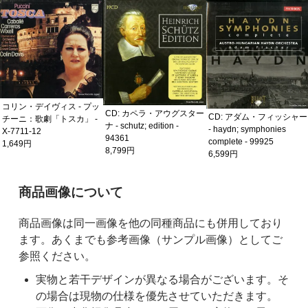
コリン・デイヴィス - プッ
CD: カペラ・アウグスター
CD: アダム・フィッシャー
チーニ：歌劇「トスカ」 -
ナ - schutz; edition -
- haydn; symphonies
X-7711-12
94361
complete - 99925
1,649円
8,799円
6,599円
ご購入前の注意事項
商品画像について
商品画像は同一画像を他の同種商品にも併用しており
ます。あくまでも参考画像（サンプル画像）としてご
参照ください。
実物と若干デザインが異なる場合がございます。そ
の場合は現物の仕様を優先させていただきます。