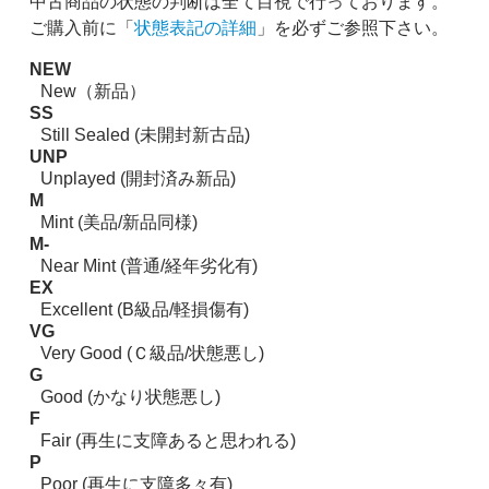
中古商品の状態の判断は全て目視で行っております。
ご購入前に「
状態表記の詳細
」を必ずご参照下さい。
NEW
New（新品）
SS
Still Sealed (未開封新古品)
UNP
Unplayed (開封済み新品)
M
Mint (美品/新品同様)
M-
Near Mint (普通/経年劣化有)
EX
Excellent (B級品/軽損傷有)
VG
Very Good (Ｃ級品/状態悪し)
G
Good (かなり状態悪し)
F
Fair (再生に支障あると思われる)
P
Poor (再生に支障多々有)