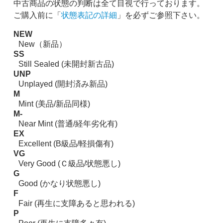
中古商品の状態の判断は全て目視で行っております。
ご購入前に「
状態表記の詳細
」を必ずご参照下さい。
NEW
New（新品）
SS
Still Sealed (未開封新古品)
UNP
Unplayed (開封済み新品)
M
Mint (美品/新品同様)
M-
Near Mint (普通/経年劣化有)
EX
Excellent (B級品/軽損傷有)
VG
Very Good (Ｃ級品/状態悪し)
G
Good (かなり状態悪し)
F
Fair (再生に支障あると思われる)
P