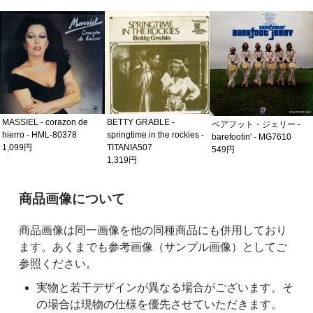
ティファニー・ヴィラリー
ル - you, yourself & you -
B0002065-11
549円
BETTY GRABLE -
ベアフット・ジェリー -
springtime in the rockies -
barefootin' - MG7610
TITANIA507
549円
1,319円
ご購入前の注意事項
商品画像について
商品画像は同一画像を他の同種商品にも併用しており
ます。あくまでも参考画像（サンプル画像）としてご
参照ください。
実物と若干デザインが異なる場合がございます。そ
の場合は現物の仕様を優先させていただきます。