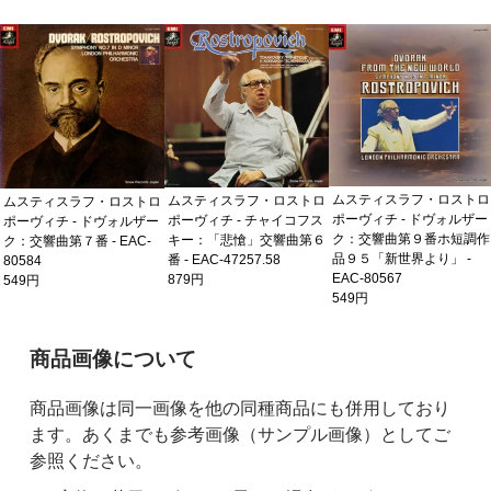
ムスティスラフ・ロストロ
ムスティスラフ・ロストロ
ムスティスラフ・ロストロ
ポーヴィチ - ドヴォルザー
ポーヴィチ - チャイコフス
ポーヴィチ - ドヴォルザー
ク：交響曲第９番ホ短調作
キー：「悲愴」交響曲第６
ク：交響曲第７番 - EAC-
品９５「新世界より」 -
番 - EAC-47257.58
80584
EAC-80567
879円
549円
549円
ご購入前の注意事項
商品画像について
商品画像は同一画像を他の同種商品にも併用しており
ます。あくまでも参考画像（サンプル画像）としてご
参照ください。