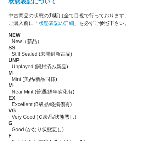
状態表記について
中古商品の状態の判断は全て目視で行っております。
ご購入前に「
状態表記の詳細
」を必ずご参照下さい。
NEW
New（新品）
SS
Still Sealed (未開封新古品)
UNP
Unplayed (開封済み新品)
M
Mint (美品/新品同様)
M-
Near Mint (普通/経年劣化有)
EX
Excellent (B級品/軽損傷有)
VG
Very Good (Ｃ級品/状態悪し)
G
Good (かなり状態悪し)
F