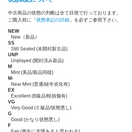
中古商品の状態の判断は全て目視で行っております。
ご購入前に「
状態表記の詳細
」を必ずご参照下さい。
NEW
New（新品）
SS
Still Sealed (未開封新古品)
UNP
Unplayed (開封済み新品)
M
Mint (美品/新品同様)
M-
Near Mint (普通/経年劣化有)
EX
Excellent (B級品/軽損傷有)
VG
Very Good (Ｃ級品/状態悪し)
G
Good (かなり状態悪し)
F
Fair (再生に支障あると思われる)