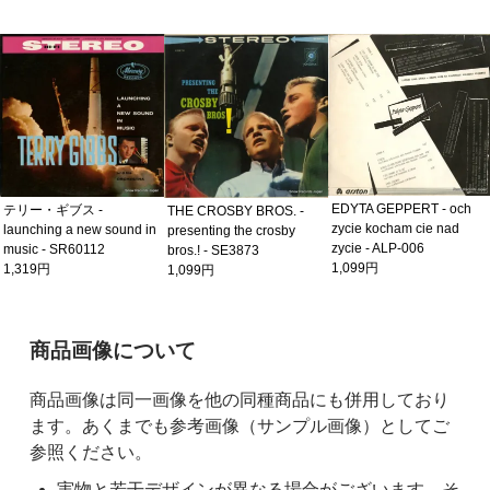
EDYTA GEPPERT - och
テリー・ギブス -
THE CROSBY BROS. -
zycie kocham cie nad
launching a new sound in
presenting the crosby
zycie - ALP-006
music - SR60112
bros.! - SE3873
1,099円
1,319円
1,099円
ご購入前の注意事項
商品画像について
商品画像は同一画像を他の同種商品にも併用しており
ます。あくまでも参考画像（サンプル画像）としてご
参照ください。
実物と若干デザインが異なる場合がございます。そ