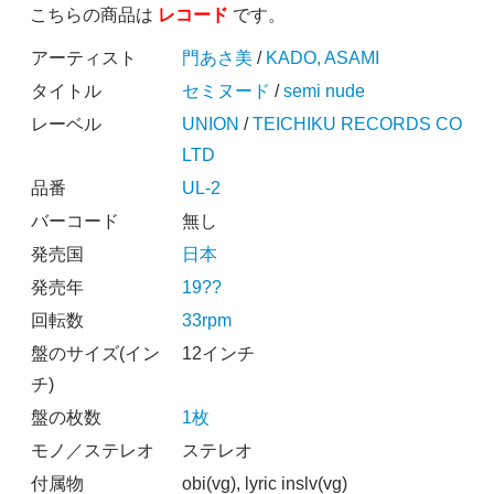
こちらの商品は
レコード
です。
アーティスト
門あさ美
/
KADO, ASAMI
タイトル
セミヌード
/
semi nude
レーベル
UNION
/
TEICHIKU RECORDS CO
LTD
品番
UL-2
バーコード
無し
発売国
日本
発売年
19??
回転数
33rpm
盤のサイズ(イン
12インチ
チ)
盤の枚数
1枚
モノ／ステレオ
ステレオ
付属物
obi(vg), lyric inslv(vg)