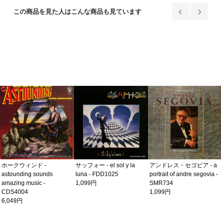
この商品を見た人はこんな商品も見ています
サッフォー - el sol y la
アンドレス・セゴビア - a
ホークウィンド -
luna - FDD1025
portrait of andre segovia -
astounding sounds
1,099円
SMR734
amazing music -
1,099円
CDS4004
6,049円