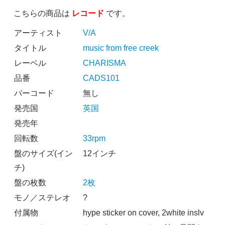
こちらの商品は
レコード
です。
アーティスト
V/A
タイトル
music from free creek
レーベル
CHARISMA
品番
CADS101
バーコード
無し
発売国
英国
発売年
回転数
33rpm
盤のサイズ(イン
12インチ
チ)
盤の枚数
2枚
モノ／ステレオ
?
付属物
hype sticker on cover, 2white inslv