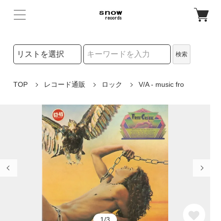
検索リストの選択
検索
検索キーワード
TOP
レコード通販
ロック
V/A - music fro
1/3