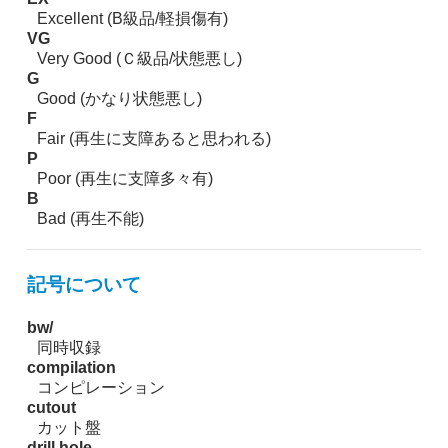
Excellent (B級品/軽損傷有)
VG
Very Good (Ｃ級品/状態悪し)
G
Good (かなり状態悪し)
F
Fair (再生に支障あると思われる)
P
Poor (再生に支障多々有)
B
Bad (再生不能)
記号について
bw/
同時収録
compilation
コンピレーション
cutout
カット盤
drill hole