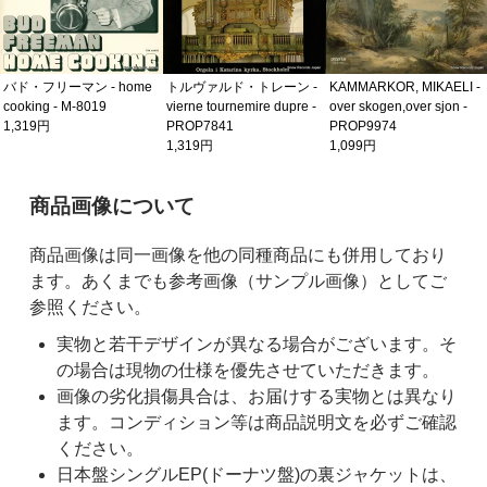
バド・フリーマン - home
トルヴァルド・トレーン -
KAMMARKOR, MIKAELI -
cooking - M-8019
vierne tournemire dupre -
over skogen,over sjon -
1,319円
PROP7841
PROP9974
1,319円
1,099円
ご購入前の注意事項
商品画像について
商品画像は同一画像を他の同種商品にも併用しており
ます。あくまでも参考画像（サンプル画像）としてご
参照ください。
実物と若干デザインが異なる場合がございます。そ
の場合は現物の仕様を優先させていただきます。
画像の劣化損傷具合は、お届けする実物とは異なり
ます。コンディション等は商品説明文を必ずご確認
ください。
日本盤シングルEP(ドーナツ盤)の裏ジャケットは、