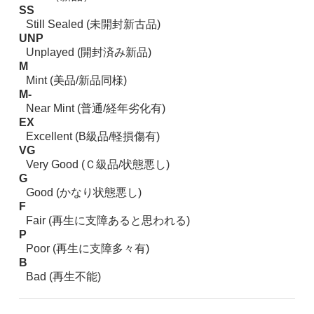
SS
Still Sealed (未開封新古品)
UNP
Unplayed (開封済み新品)
M
Mint (美品/新品同様)
M-
Near Mint (普通/経年劣化有)
EX
Excellent (B級品/軽損傷有)
VG
Very Good (Ｃ級品/状態悪し)
G
Good (かなり状態悪し)
F
Fair (再生に支障あると思われる)
P
Poor (再生に支障多々有)
B
Bad (再生不能)