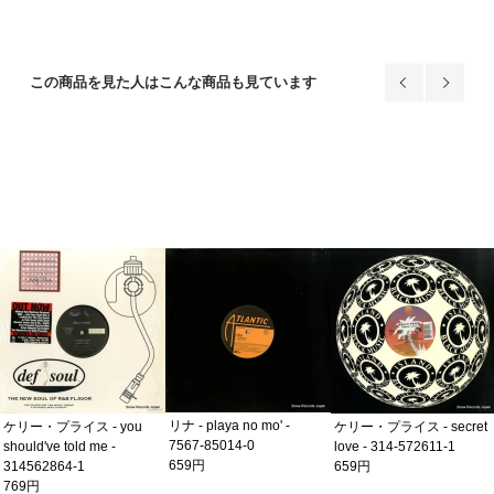
この商品を見た人はこんな商品も見ています
リナ - playa no mo' -
ケリー・プライス - you
ケリー・プライス - secret
7567-85014-0
should've told me -
love - 314-572611-1
659円
314562864-1
659円
769円