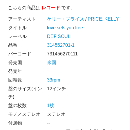
こちらの商品は
レコード
です。
アーティスト
ケリー・プライス
/
PRICE, KELLY
タイトル
love sets you free
レーベル
DEF SOUL
品番
314562701-1
バーコード
731456270111
発売国
米国
発売年
回転数
33rpm
盤のサイズ(イン
12インチ
チ)
盤の枚数
1枚
モノ／ステレオ
ステレオ
付属物
--