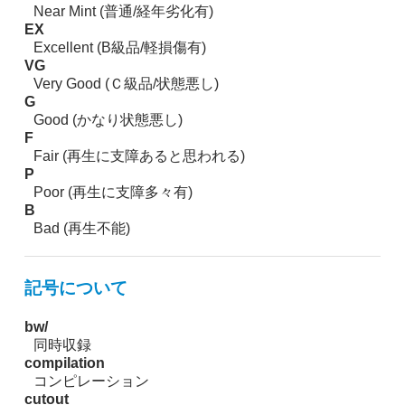
Near Mint (普通/経年劣化有)
EX
Excellent (B級品/軽損傷有)
VG
Very Good (Ｃ級品/状態悪し)
G
Good (かなり状態悪し)
F
Fair (再生に支障あると思われる)
P
Poor (再生に支障多々有)
B
Bad (再生不能)
記号について
bw/
同時収録
compilation
コンピレーション
cutout