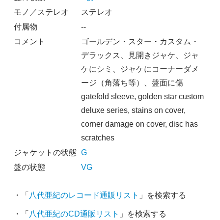
モノ／ステレオ
ステレオ
付属物
--
コメント
ゴールデン・スター・カスタム・
デラックス、見開きジャケ、ジャ
ケにシミ、ジャケにコーナーダメ
ージ（角落ち等）、盤面に傷
gatefold sleeve, golden star custom
deluxe series, stains on cover,
corner damage on cover, disc has
scratches
ジャケットの状態
G
盤の状態
VG
・「
八代亜紀のレコード通販リスト
」を検索する
・「
八代亜紀のCD通販リスト
」を検索する