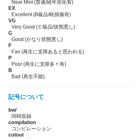
Near Mint (普通/経年劣化有)
EX
Excellent (B級品/軽損傷有)
VG
Very Good (Ｃ級品/状態悪し)
G
Good (かなり状態悪し)
F
Fair (再生に支障あると思われる)
P
Poor (再生に支障多々有)
B
Bad (再生不能)
記号について
bw/
同時収録
compilation
コンピレーション
cutout