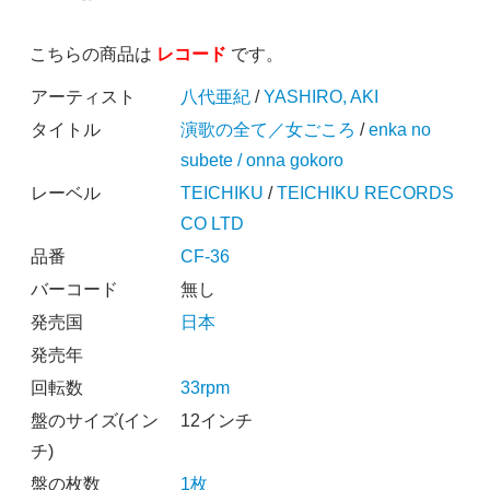
こちらの商品は
レコード
です。
アーティスト
八代亜紀
/
YASHIRO, AKI
タイトル
演歌の全て／女ごころ
/
enka no
subete / onna gokoro
レーベル
TEICHIKU
/
TEICHIKU RECORDS
CO LTD
品番
CF-36
バーコード
無し
発売国
日本
発売年
回転数
33rpm
盤のサイズ(イン
12インチ
チ)
盤の枚数
1枚