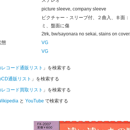
オ
ステレオ
picture sleeve, company sleeve
ピクチャー・スリーブ付、２曲入、Ｂ面：
ミ、盤面に傷
2trk, bw/sayonara no sekai, stains on cover
状態
VG
VG
のレコード通販リスト
」を検索する
のCD通販リスト
」を検索する
のレコード買取リスト
」を検索する
ikipedia
と
YouTube
で検索する