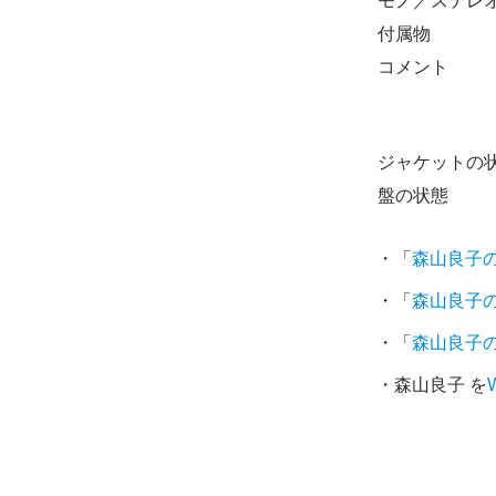
モノ／ステレ
付属物
コメント
ジャケットの
盤の状態
・「
森山良子
・「
森山良子
・「
森山良子
・森山良子 を
W