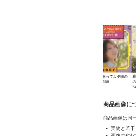
-
森山良子 - ゴールデン・プ
ライズ第２集 - S-7076
549円
森山良子 - 「さよ
森山良子 - 歌ってよ夕陽の
の世界 - FS-1725
歌を - FX-2008
549円
549円
ご購入前
商品画像に
商品画像は同
実物と若干
画像の劣化