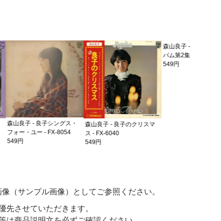
森山良子 
ライズ第2集
659円
良子シングス・
森山良子 - 良子のクリスマ
森山良子 - フォーク・アル
FX-8054
ス - FX-6040
バム第2集 - FX-10002
549円
549円
画像（サンプル画像）としてご参照ください。
優先させていただきます。
等は商品説明文を必ずご確認ください。