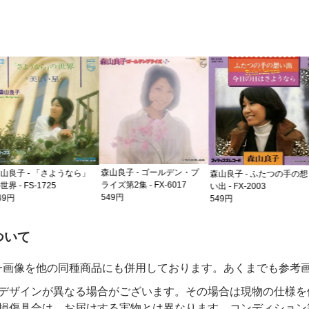
森山良子 - ゴールデン・プ
森山良子 - 
うなら」
森山良子 - ふたつの手の想
ライズ第2集 - FX-6017
フォー・ユー - 
い出 - FX-2003
549円
549円
549円
の注意事項
ついて
一画像を他の同種商品にも併用しております。あくまでも参考
デザインが異なる場合がございます。その場合は現物の仕様を
損傷具合は、お届けする実物とは異なります。コンディション