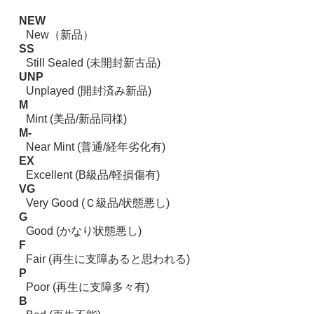
NEW
New（新品）
SS
Still Sealed (未開封新古品)
UNP
Unplayed (開封済み新品)
M
Mint (美品/新品同様)
M-
Near Mint (普通/経年劣化有)
EX
Excellent (B級品/軽損傷有)
VG
Very Good (Ｃ級品/状態悪し)
G
Good (かなり状態悪し)
F
Fair (再生に支障あると思われる)
P
Poor (再生に支障多々有)
B