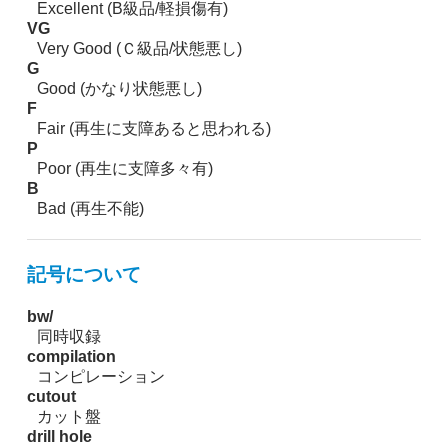
Excellent (B級品/軽損傷有)
VG
Very Good (Ｃ級品/状態悪し)
G
Good (かなり状態悪し)
F
Fair (再生に支障あると思われる)
P
Poor (再生に支障多々有)
B
Bad (再生不能)
記号について
bw/
同時収録
compilation
コンピレーション
cutout
カット盤
drill hole