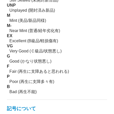
Still Sealed (未開封新古品)
UNP
Unplayed (開封済み新品)
M
Mint (美品/新品同様)
M-
Near Mint (普通/経年劣化有)
EX
Excellent (B級品/軽損傷有)
VG
Very Good (Ｃ級品/状態悪し)
G
Good (かなり状態悪し)
F
Fair (再生に支障あると思われる)
P
Poor (再生に支障多々有)
B
Bad (再生不能)
記号について