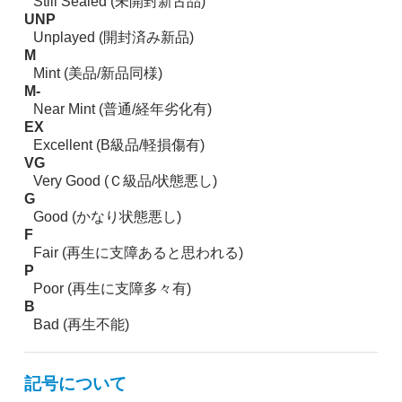
Still Sealed (未開封新古品)
UNP
Unplayed (開封済み新品)
M
Mint (美品/新品同様)
M-
Near Mint (普通/経年劣化有)
EX
Excellent (B級品/軽損傷有)
VG
Very Good (Ｃ級品/状態悪し)
G
Good (かなり状態悪し)
F
Fair (再生に支障あると思われる)
P
Poor (再生に支障多々有)
B
Bad (再生不能)
記号について