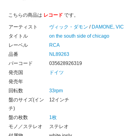
こちらの商品は
レコード
です。
アーティスト
ヴィック・ダモン
/
DAMONE, VIC
タイトル
on the south side of chicago
レーベル
RCA
品番
NL89263
バーコード
035628926319
発売国
ドイツ
発売年
回転数
33rpm
盤のサイズ(イン
12インチ
チ)
盤の枚数
1枚
モノ／ステレオ
ステレオ
付属物
white inslv