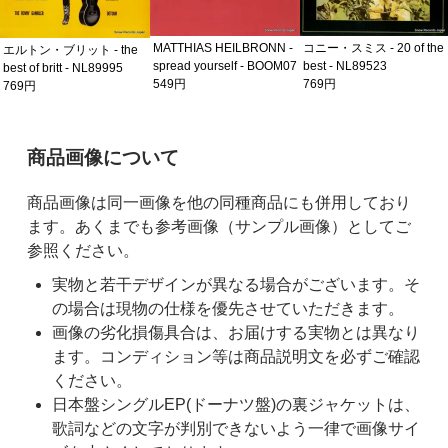
MATTHIAS HEILBRONN -
コニー・スミス - 20 of the
エルトン・ブリット - the
spread yourself - BOOM07
best - NL89523
best of britt - NL89995
549円
769円
769円
ご購入前の注意事項
商品画像について
商品画像は同一画像を他の同種商品にも併用しており
ます。あくまでも参考画像（サンプル画像）としてご
参照ください。
実物と若干デザインが異なる場合がございます。そ
の場合は現物の仕様を優先させていただきます。
画像の劣化損傷具合は、お届けする実物とは異なり
ます。コンディション等は商品説明文を必ずご確認
ください。
日本盤シングルEP(ドーナツ盤)の裏ジャケットは、
歌詞などの文字が判別できないよう一律で画像サイ