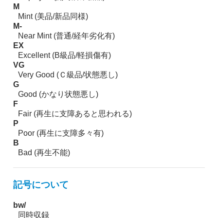
M
Mint (美品/新品同様)
M-
Near Mint (普通/経年劣化有)
EX
Excellent (B級品/軽損傷有)
VG
Very Good (Ｃ級品/状態悪し)
G
Good (かなり状態悪し)
F
Fair (再生に支障あると思われる)
P
Poor (再生に支障多々有)
B
Bad (再生不能)
記号について
bw/
同時収録